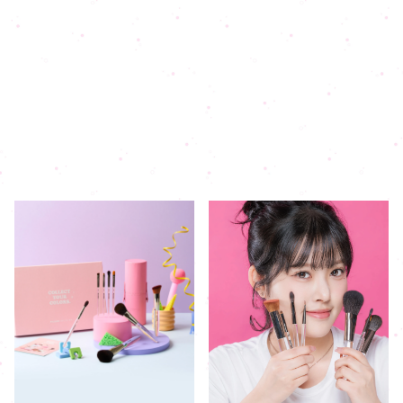
C
O
L
L
E
C
T
Y
O
U
R
C
O
L
O
R
S
w
i
t
h
P
I
C
C
A
S
S
O