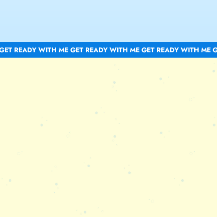
GET READY WITH ME GET READY WITH ME GET READY WITH ME G
M
A
K
E
K
E
E
P
B
L
U