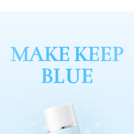
C
E
Z
A
N
N
E
세
잔
느
,
메
이
크
업
킵
베
이
스
블
루