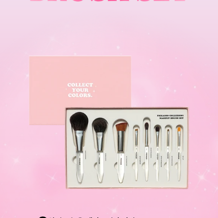
피
카
소
,
메
이
크
업
브
러
쉬
세
트