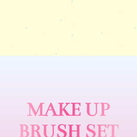
P
I
C
C
A
S
S
O