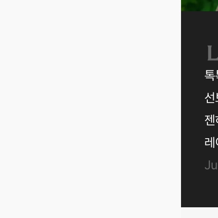
톡
선
젠
레
Ju