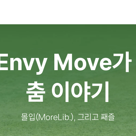
Envy Move
춤 이야기
몰입(MoreLib.), 그리고 째즐